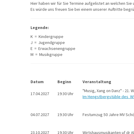
Hier haben wir für Sie Termine aufgelistet an welchen Sie 
Es würde uns freuen Sie bei einem unserer Auftritte begr
Legende:
K = Kindergruppe
J = Jugendgruppe
E = Erwachsenengruppe
M = Musikgruppe
Datum
Beginn
Veranstaltung
"Musig, Xang on Danz" - 21. 
17.04.2027
19:30 Uhr
Im Hengstbergstüble des WS
04.07.2027
19:30 Uhr
Festumzug 50 Jahre MV Sch
23.10.2027
19:30 Uhr
Wirtshausmusikanten uf dr 