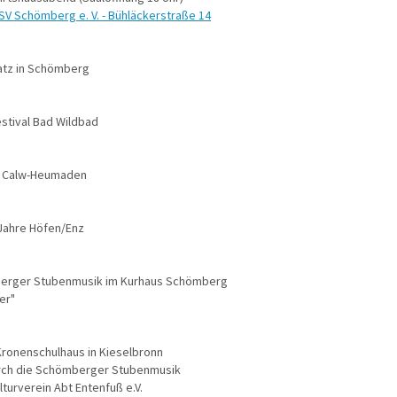
V Schömberg e. V. - Bühläckerstraße 14
atz in Schömberg
stival Bad Wildbad
ng Calw-Heumaden
 Jahre Höfen/Enz
erger Stubenmusik im Kurhaus Schömberg
er"
ronenschulhaus in Kieselbronn
rch die Schömberger Stubenmusik
lturverein Abt Entenfuß e.V.