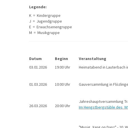
Legende:
K = Kindergruppe
J = Jugendgruppe
E = Erwachsenengruppe
M = Musikgruppe
Datum
Beginn
Veranstaltung
03.01.2026
19:00 Uhr
Heimatabend in Lauterbach 
01.03.2026
10:00 Uhr
Gauversammlung in Flözling
Jahreshauptversammlung T
26.03.2026
20:00 Uhr
Im Hengstbergstüble des WS
"Musig, Xang on Danz" - 20. 