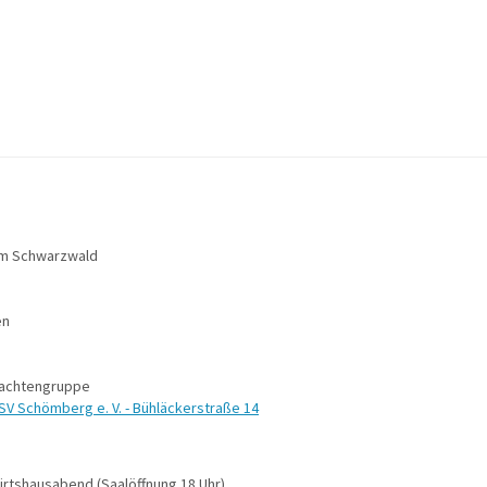
im Schwarzwald
en
rachtengruppe
V Schömberg e. V. - Bühläckerstraße 14
Wirtshausabend (Saalöffnung 18 Uhr)