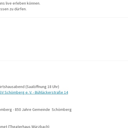
uns live erleben können.
üssen zu dürfen.
Wirtshausabend (Saalöffnung 18 Uhr)
V Schömberg e. V. - Bühläckerstraße 14
ömberg - 850 Jahre Gemeinde Schömberg
Almet (Theaterhaus Würzbach)