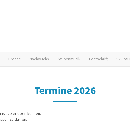
Presse
Nachwuchs
Stubenmusik
Festschrift
Skulptu
Termine 2026
uns live erleben können.
üssen zu dürfen.