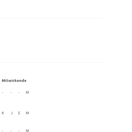
Mitwirkende
-
-
-
M
K
J
E
M
-
-
-
M