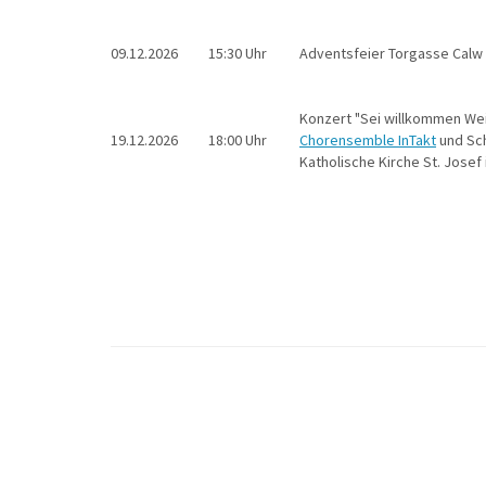
09.12.2026
15:30 Uhr
Adventsfeier Torgasse Calw
Konzert "Sei willkommen We
19.12.2026
18:00 Uhr
Chorensemble InTakt
und Sc
Katholische Kirche St. Josef