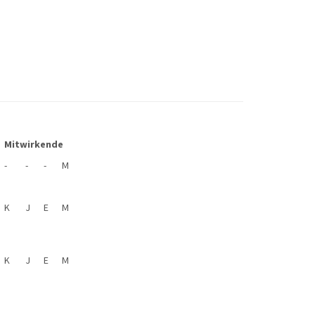
Mitwirkende
-
-
-
M
K
J
E
M
K
J
E
M