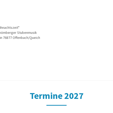
ihnachtszeit"
hömberger Stubenmusik
 in
76877 Offenbach/Queich
Termine 2027