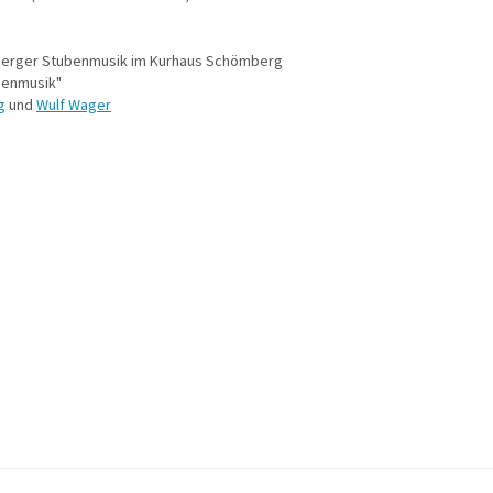
erger Stubenmusik im Kurhaus Schömberg
benmusik"
g
und
Wulf Wager